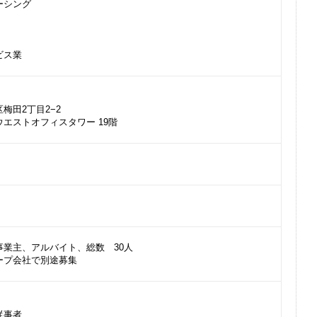
ーシング
ビス業
梅田2丁目2−2
エストオフィスタワー 19階
事業主、アルバイト、総数 30人
ープ会社で別途募集
従事者