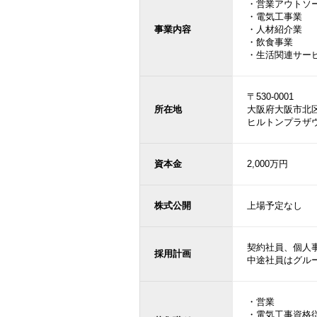
・営業アウトソ
・電気工事業
事業内容
・人材紹介業
・飲食事業
・生活関連サー
〒530-0001
所在地
大阪府大阪市北区
ヒルトンプラザウ
資本金
2,000万円
株式公開
上場予定なし
契約社員、個人
採用計画
中途社員はグル
・営業
・電気工事資格