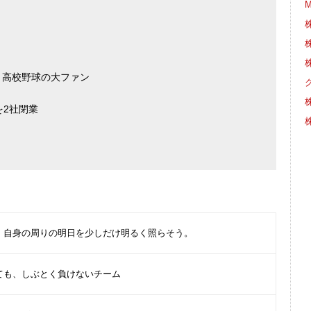
株
株
株
/ 高校野球の大ファン
を2社閉業
株
、自身の周りの明日を少しだけ明るく照らそう。
ても、しぶとく負けないチーム