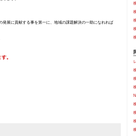
株
株
株
の発展に貢献する事を第一に、地域の課題解決の一助になれれば
。
ます。
株
株